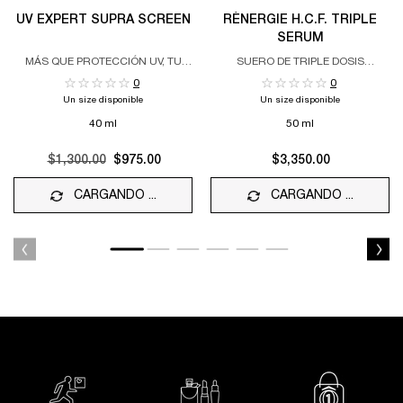
UV EXPERT SUPRA SCREEN
RÉNERGIE H.C.F. TRIPLE
SERUM
MÁS QUE PROTECCIÓN UV, TU
SUERO DE TRIPLE DOSIS
TRATAMIENTO DIARIO CONTRA EL
ANTIENVEJECIMIENTO
0
0
FOTOENVEJECIMIENTO
Un size disponible
Un size disponible
40 ml
50 ml
Old price
$1,300.00
New price
$975.00
$3,350.00
CARGANDO ...
CARGANDO ...