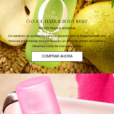
Ô COOL HAIR & BODY MIST
FRIZZY PEAR & VERBENA
Un estallido de acorde de pera chispeante abre la fragancia con una
frescura instantánea, fundiéndose en un corazón etéreo de azahar y
vibrantes notas de manzana verde.
COMPRAR AHORA