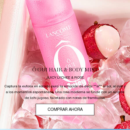
Ô OUI HAIR & BODY MIST
JUICY LYCHEE & ROSE
Captura la euforia en estado puro: la emoción de decir ""sí"" al sol, al mar y
a los momentos espontáneos. Una rosa moderna se funde con un acorde
de lichi jugoso, facetado con notas de frambuesa.
COMPRAR AHORA