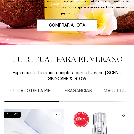
para crear un aura luminosa, mientras que un dúo frutal de piña madurada
al sol y agua de coco radiante eleva la composición con un brillo suave y
jugoso.
COMPRAR AHORA
TU RITUAL PARA EL VERANO
Experimenta tu rutina completa para el verano | SCENT,
SKINCARE & GLOW
CUIDADO DE LA PIEL
FRAGANCIAS
MAQUILLAJE
NUEVO