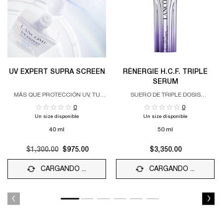
UV EXPERT SUPRA SCREEN
RÉNERGIE H.C.F. TRIPLE
SERUM
MÁS QUE PROTECCIÓN UV, TU
SUERO DE TRIPLE DOSIS
TRATAMIENTO DIARIO CONTRA EL
ANTIENVEJECIMIENTO
0
0
FOTOENVEJECIMIENTO
Un size disponible
Un size disponible
40 ml
50 ml
Old price
$1,300.00
New price
$975.00
$3,350.00
CARGANDO ...
CARGANDO ...