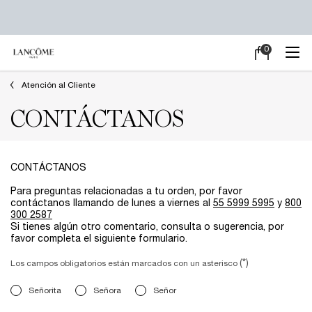
0
Mi
0 producto en e
carrito
Main content
Atención al Cliente
CONTÁCTANOS
CONTÁCTANOS
Para preguntas relacionadas a tu orden, por favor
contáctanos llamando de lunes a viernes al
55 5999 5995
y
800
300 2587
Si tienes algún otro comentario, consulta o sugerencia, por
favor completa el siguiente formulario.
(*)
Los campos obligatorios están marcados con un asterisco
Title
Señorita
Señora
Señor