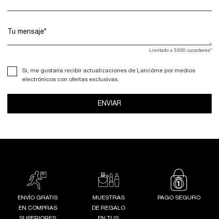
Tu mensaje
*
Limitado a
3500
caracteres
*
Si, me gustaría recibir actualizaciones de Lancôme por medios
electrónicos con ofertas exclusivas.
ENVIAR
ENVÍO GRATIS
MUESTRAS
PAGO SEGURO
EN COMPRAS
DE REGALO
SUPERIORES
EN TUS