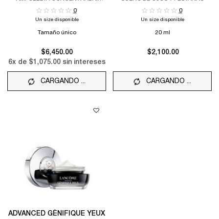
REGENERADORA Y REVITALIZANTE
0
0
Un size disponible
Un size disponible
Tamaño único
20 ml
$6,450.00
$2,100.00
6
x de
$1,075.00
sin intereses
CARGANDO ...
CARGANDO ...
ADVANCED GÉNIFIQUE YEUX