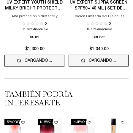
UV EXPERT YOUTH SHIELD
UV EXPERT SUPRA SCREEN
MILKY BRIGHT PROTECTOR
SPF50+ 40 ML | SET DE
SOLAR 50 SPF UVB - XL UVA
REGALO
Alta protección hidratante y
Edición Limitada del Día de las
matificante
Madres
0
0
Un size disponible
Un size disponible
50 ml
Gift Set
$1,300.00
$1,340.00
CARGANDO ...
CARGANDO ...
TAMBIÉN PODRÍA
INTERESARTE
FAVORITO
NUEVO
NUEVO