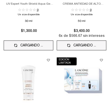
UV Expert Youth Shield Aqua Gel
CREMA ANTIEDAD DE ALTO
SPF 50 ++++
RENDIMIENTO Y MANCHAS
0
0
Un size disponible
Un size disponible
30 ml
50 ml
$1,300.00
$3,400.00
6
x de
$566.67
sin intereses
CARGANDO ...
CARGANDO ...
EDICIÓN
LIMITADA