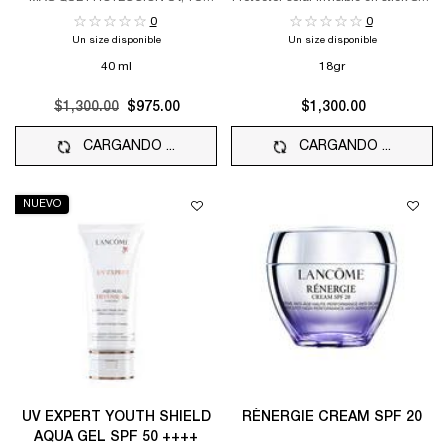
TRATAMIENTO DIARIO CONTRA EL
50 para llevar contigo. Apto para
0
0
FOTOENVEJECIMIENTO
todo tipo de piel, incluso las más
Un size disponible
Un size disponible
sensibles.
40 ml
18gr
Old price
$1,300.00
New price
$975.00
$1,300.00
CARGANDO ...
CARGANDO ...
NUEVO
UV EXPERT YOUTH SHIELD
RÉNERGIE CREAM SPF 20
AQUA GEL SPF 50 ++++