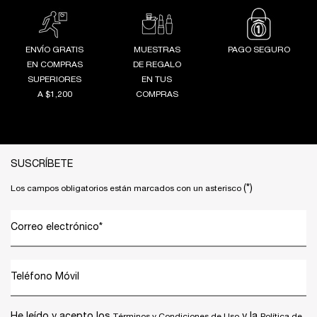
ENVÍO GRATIS
MUESTRAS
PAGO SEGURO
EN COMPRAS
DE REGALO
SUPERIORES
EN TUS
A $1,200
COMPRAS
Footer navigation
SUSCRÍBETE
(*)
Los campos obligatorios están marcados con un asterisco
Correo electrónico
*
Teléfono Móvil
He leído y acepto los
y la
Términos y Condiciones de Uso
Política de