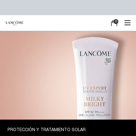
0
Mi
0 producto en e
carrito
Main content
PROTECCIÓN Y TRATAMIENTO SOLAR