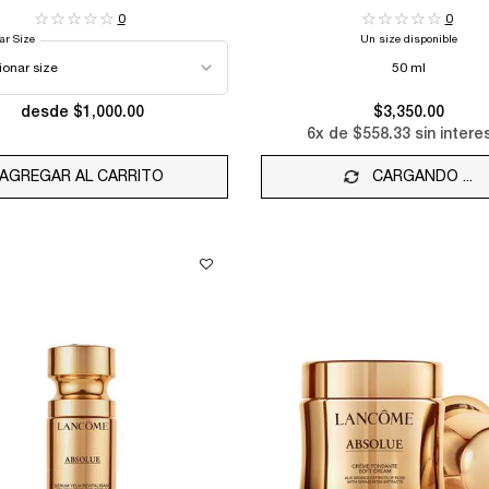
ANTIENVEJECIMIENTO
0
0
ar Size
Un size disponible
50 ml
desde $1,000.00
$3,350.00
6
x de
$558.33
sin intere
AGREGAR AL CARRITO
RÉNERGIE H.P.N. 300-PEPTIDE CREAM
CARGANDO ...