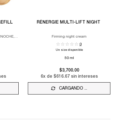
EFILL
RÉNERGIE MULTI-LIFT NIGHT
 NOCHE,
Firming night cream
0
Un size disponible
50 ml
$3,700.00
ses
6
x de
$616.67
sin intereses
CARGANDO ...