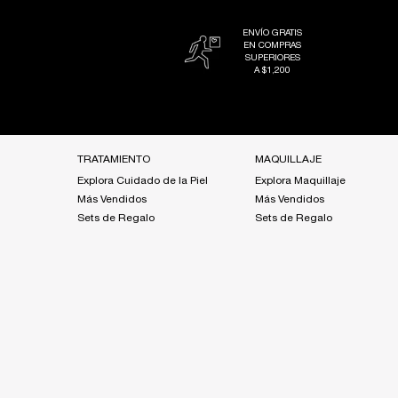
ENVÍO GRATIS
EN COMPRAS
SUPERIORES
A $1,200
Footer navigation
TRATAMIENTO
MAQUILLAJE
Explora Cuidado de la Piel
Explora Maquillaje
Más Vendidos
Más Vendidos
Sets de Regalo
Sets de Regalo