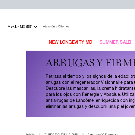
Mex$ - MX (ES)
Atención a Clientes
NEW LONGEVITY MD
SUMMER SALE!
Main content
ARRUGAS Y FIRM
Retrasa el tiempo y los signos de la edad: tra
arrugas con el regenerador Visionnaire para 
Descubre las mascarillas, la crema hidratant
para los ojos con Rénergie y Absolue. Utiliz
antiarrugas de Lancôme, enriquecida con ing
eliminar las arrugas y descubrir una piel joven
Inicio
CUIDADO DE LA PIEL
Arrugas Y Firmeza