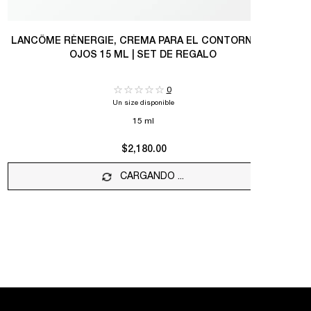
LANCÔME RÉNERGIE, CREMA PARA EL CONTORNO DE
OJOS 15 ML | SET DE REGALO
AM
0
Un size disponible
15 ml
$2,180.00
CARGANDO ...