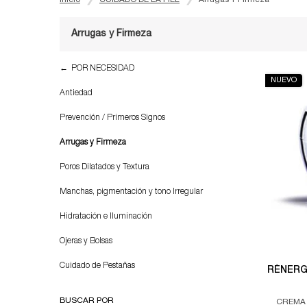
Arrugas y Firmeza
Refinements menu
Arrugas y Firmeza
POR NECESIDAD
NUEVO
Antiedad
Prevención / Primeros Signos
Arrugas y Firmeza
Poros Dilatados y Textura
Manchas, pigmentación y tono Irregular
Hidratación e Iluminación
Ojeras y Bolsas
Cuidado de Pestañas
RÉNERGI
BUSCAR POR
CREMA 