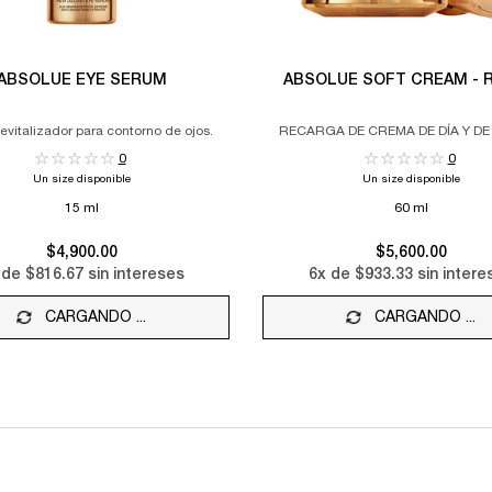
ABSOLUE EYE SERUM
ABSOLUE SOFT CREAM - R
evitalizador para contorno de ojos.
RECARGA DE CREMA DE DÍA Y DE
REGENERADORA
0
0
Un size disponible
Un size disponible
15 ml
60 ml
$4,900.00
$5,600.00
 de
$816.67
sin intereses
6
x de
$933.33
sin intere
CARGANDO ...
CARGANDO ...