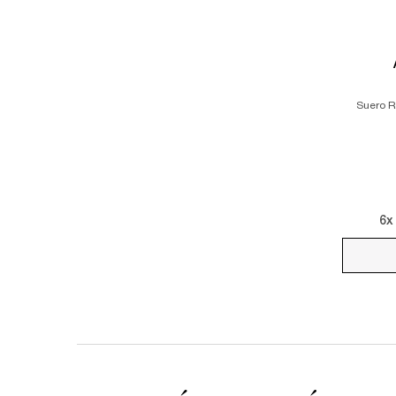
Suero R
6
x