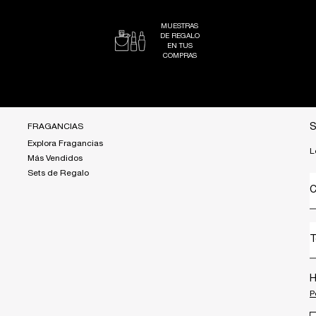
MUESTRAS
DE REGALO
EN TUS
COMPRAS
FRAGANCIAS
S
Explora Fragancias
L
Más Vendidos
Sets de Regalo
C
T
H
P