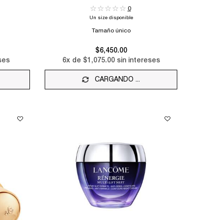
Y REVITALIZANTE
0
Un size disponible
Tamaño único
$6,450.00
ses
6
x de
$1,075.00
sin intereses
CARGANDO ...