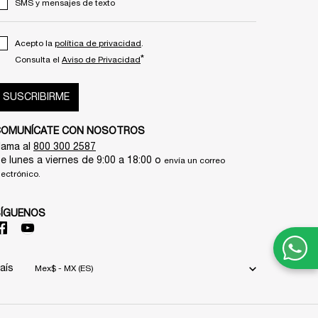
SMS y mensajes de texto
Acepto la
política de privacidad
.
*
Consulta el
Aviso de Privacidad
SUSCRIBIRME
COMUNÍCATE CON NOSOTROS
lama al
800 300 2587
e lunes a viernes de 9:00 a 18:00 o
envía un correo
lectrónico.
SÍGUENOS
aís
Mex$ - MX (ES)