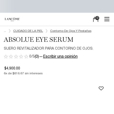
0
Mi
0 producto en e
carrito
Main content
...
CUIDADO DE LA PIEL
Contorno De Ojos Y Pestañas
ABSOLUE EYE SERUM
SUERO REVITALIZADOR PARA CONTORNO DE OJOS.
0/5
(0)
—
Escribir una opinión
$4,900.00
6
x de
$816.67
sin intereses