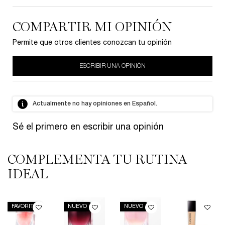
COMPARTIR MI OPINIÓN
Permite que otros clientes conozcan tu opinión
ESCRIBIR UNA OPINIÓN
Actualmente no hay opiniones en Español.
Sé el primero en escribir una opinión
COMPLEMENTA TU RUTINA
PDP Slot 1 Section
IDEAL
FAVORITO
NUEVO
NUEVO