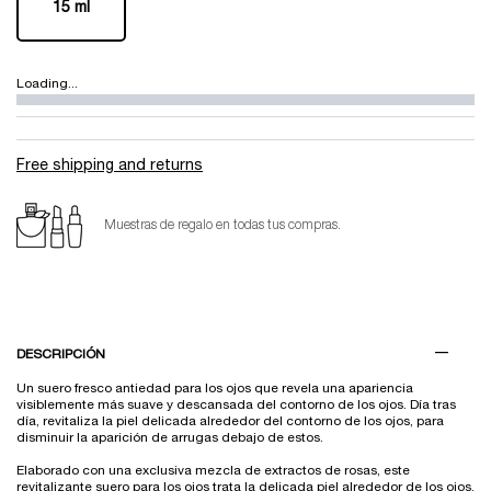
15 ml
Selected
, 1 of 1
Loading...
Free shipping and returns
Muestras de regalo en todas tus compras.
PDP Tabs V3
DESCRIPCIÓN
Un suero fresco antiedad para los ojos que revela una apariencia
visiblemente más suave y descansada del contorno de los ojos. Día tras
día, revitaliza la piel delicada alrededor del contorno de los ojos, para
disminuir la aparición de arrugas debajo de estos.
Elaborado con una exclusiva mezcla de extractos de rosas, este
revitalizante suero para los ojos trata la delicada piel alrededor de los ojos,