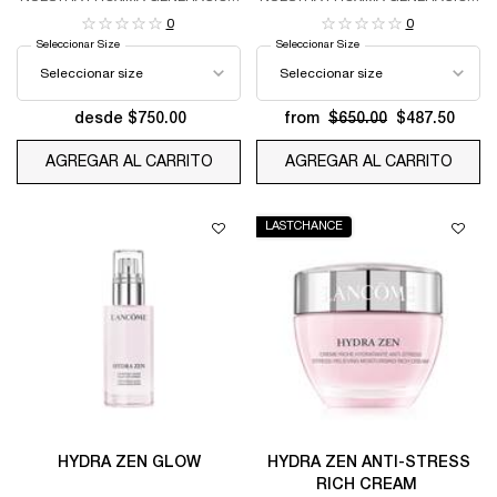
DE TRATAMIENTO
DE TRATAMIENTO
0
0
HIDROCALMANTE PARA PIELES
HIDROCALMANTE PARA PIELES
Seleccionar Size
Seleccionar Size
ESTRESADAS, IMPULSADO POR
ESTRESADAS, IMPULSADO POR
HIDROACTIVOS
HIDROACTIVOS
BIOTECNOLÓGICOS
BIOTECNOLÓGICOS.
desde $750.00
from
$650.00
$487.50
AGREGAR AL CARRITO
CREMA DE DÍA HYDRA ZEN
AGREGAR AL CARRITO
HYDR
LASTCHANCE
HYDRA ZEN GLOW
HYDRA ZEN ANTI-STRESS
RICH CREAM