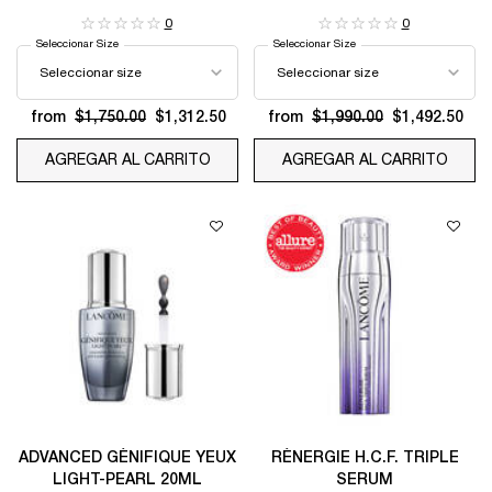
0
0
Seleccionar Size
Seleccionar Size
from
$1,750.00
$1,312.50
from
$1,990.00
$1,492.50
AGREGAR AL CARRITO
RÉNERGIE C.R.X. TRIPLE SERUM RETI
AGREGAR AL CARRITO
GÉNI
ADVANCED GÉNIFIQUE YEUX
RÉNERGIE H.C.F. TRIPLE
LIGHT-PEARL 20ML
SERUM