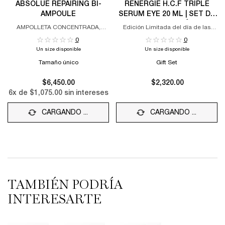
ABSOLUE REPAIRING BI-
RÉNERGIE H.C.F TRIPLE
AMPOULE
SERUM EYE 20 ML | SET DE
REGALO LANCÔME
AMPOLLETA CONCENTRADA,
Edición Limitada del día de las
REGENERADORA Y REVITALIZANTE
Madres
0
0
Un size disponible
Un size disponible
Tamaño único
Gift Set
$6,450.00
$2,320.00
6
x de
$1,075.00
sin intereses
CARGANDO ...
CARGANDO ...
TAMBIÉN PODRÍA
INTERESARTE