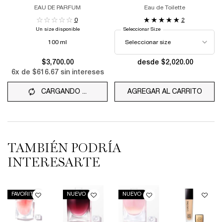
EAU DE PARFUM
Eau de Toilette
0
2
Un size disponible
Seleccionar Size
100 ml
$3,700.00
desde $2,020.00
6
x de
$616.67
sin intereses
CARGANDO ...
AGREGAR AL CARRITO
LA VI
TAMBIÉN PODRÍA
INTERESARTE
FAVORITO
NUEVO
NUEVO