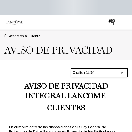
0
Mi
0 producto en e
carrito
Main content
Atención al Cliente
AVISO DE PRIVACIDAD
English (U.S.)
AVISO DE PRIVACIDAD
INTEGRAL LANCOME
CLIENTES
En cumplimiento de las disposiciones de la Ley Federal de
Protección de Datos Personales en Posesión de los Particulares y