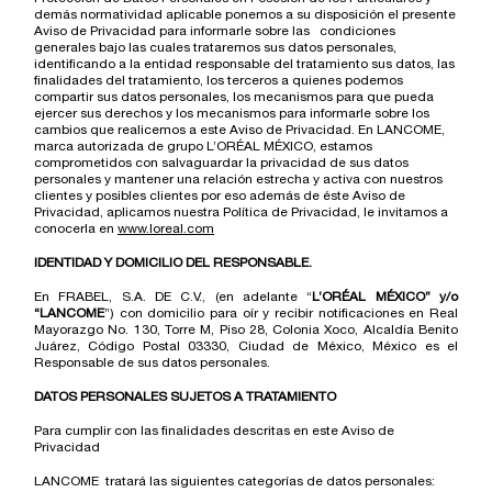
demás normatividad aplicable ponemos a su disposición el presente
Aviso de Privacidad para informarle sobre las condiciones
generales bajo las cuales trataremos sus datos personales,
identificando a la entidad responsable del tratamiento sus datos, las
finalidades del tratamiento, los terceros a quienes podemos
compartir sus datos personales, los mecanismos para que pueda
ejercer sus derechos y los mecanismos para informarle sobre los
cambios que realicemos a este Aviso de Privacidad. En LANCOME,
marca autorizada de grupo L’ORÉAL MÉXICO, estamos
comprometidos con salvaguardar la privacidad de sus datos
personales y mantener una relación estrecha y activa con nuestros
clientes y posibles clientes por eso además de éste Aviso de
Privacidad, aplicamos nuestra Política de Privacidad, le invitamos a
conocerla en
www.loreal.com
IDENTIDAD Y DOMICILIO DEL RESPONSABLE.
En FRABEL, S.A. DE C.V., (en adelante “
L’ORÉAL MÉXICO” y/o
“LANCOME
”) con domicilio para oír y recibir notificaciones en Real
Mayorazgo No. 130, Torre M, Piso 28, Colonia Xoco, Alcaldía Benito
Juárez, Código Postal 03330, Ciudad de México, México es el
Responsable de sus datos personales.
DATOS PERSONALES SUJETOS A TRATAMIENTO
Para cumplir con las finalidades descritas en este Aviso de
Privacidad
LANCOME tratará las siguientes categorías de datos personales: