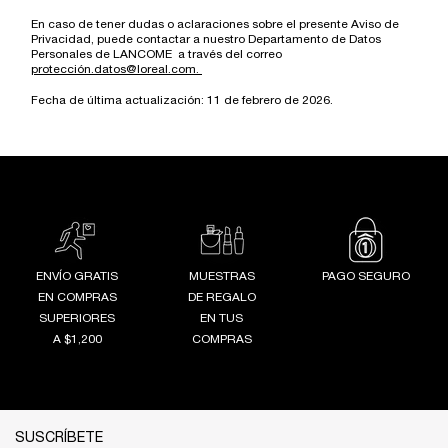
En caso de tener dudas o aclaraciones sobre el presente Aviso de
Privacidad, puede contactar a nuestro Departamento de Datos
Personales de LANCOME a través del correo
protección.datos@loreal.com.
Fecha de última actualización: 11 de febrero de 2026.
ENVÍO GRATIS
MUESTRAS
PAGO SEGURO
EN COMPRAS
DE REGALO
SUPERIORES
EN TUS
A $1,200
COMPRAS
Footer navigation
SUSCRÍBETE