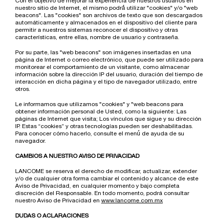
Con el objetivo de mejorar la experiencia de nuestros usuarios en
nuestro sitio de Internet, el mismo podrá́ utilizar "cookies" y/o "web
beacons". Las "cookies" son archivos de texto que son descargados
automáticamente y almacenados en el dispositivo del cliente para
permitir a nuestros sistemas reconocer el dispositivo y otras
características, entre ellas, nombre de usuario y contraseña.
Por su parte, las "web beacons" son imágenes insertadas en una
página de Internet o correo electrónico, que puede ser utilizado para
monitorear el comportamiento de un visitante, como almacenar
información sobre la dirección IP del usuario, duración del tiempo de
interacción en dicha página y el tipo de navegador utilizado, entre
otros.
Le informamos que utilizamos "cookies" y "web beacons para
obtener información personal de Usted, como la siguiente: Las
páginas de Internet que visita; Los vínculos que sigue y su dirección
IP. Estas “cookies” y otras tecnologías pueden ser deshabilitadas.
Para conocer cómo hacerlo, consulte el menú́ de ayuda de su
navegador.
CAMBIOS A NUESTRO AVISO DE PRIVACIDAD
LANCOME se reserva el derecho de modificar, actualizar, extender
y/o de cualquier otra forma cambiar el contenido y alcance de este
Aviso de Privacidad, en cualquier momento y bajo completa
discreción del Responsable. En todo momento, podrá consultar
nuestro Aviso de Privacidad en
www.lancome.com.mx
DUDAS O ACLARACIONES