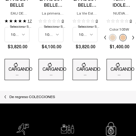
BELLE
BELLE
BELLE
IDOLE
VERY
VANILLE
ULTRA
EAU DE
La primera
La Vie Est
NUEVA
CHERRY
NUDE EAU
WEAR
PARFUM
fragancia de
Belle Vanille
FÓRMULA,
17
0
0
0
cereza
Nude
IMPULSADA
DE PARFUM
FOUNDATION
Seleccionar Size
Seleccionar Size
Seleccionar Size
amaderada
POR LA
Color:
105W
de Lancôme.
TECNOLOGÍA
Selecciona el color
AVANZADA
Selected
The product variati
Selected
097N color f
Select
105W c
S
1
AIRWEAR TM,
NUESTRA
$3,820.00
$4,100.00
$3,820.00
$1,400.00
COBERTURA
COMPLETA DE
LARGA
DURACIÓN
TRANSPIRABLE
CARGANDO
CARGANDO
CARGANDO
CARGANDO
MÁS
...
...
...
...
DELGADA
De regreso COLECCIONES