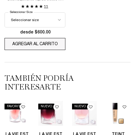
graso
11
Seleccionar Size
desde $600.00
AGREGAR AL CARRITO
DESMAQUILLANTE BI- FACIL
TAMBIÉN PODRÍA
INTERESARTE
FAVORITO
NUEVO
NUEVO
LA VIE EST
LA VIE EST
LA VIE EST
TEINT