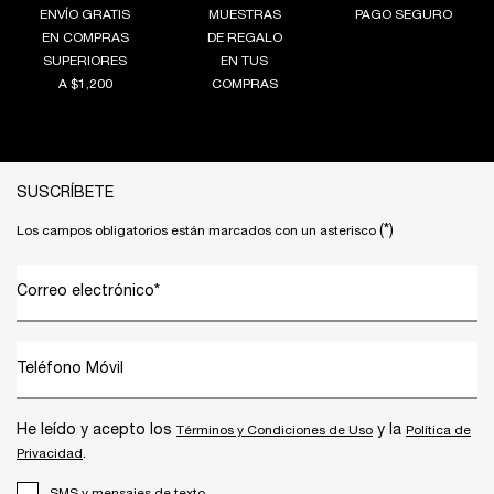
ENVÍO GRATIS
MUESTRAS
PAGO SEGURO
EN COMPRAS
DE REGALO
SUPERIORES
EN TUS
A $1,200
COMPRAS
Footer navigation
SUSCRÍBETE
(*)
Los campos obligatorios están marcados con un asterisco
Correo electrónico
*
Teléfono Móvil
He leído y acepto los
y la
Términos y Condiciones de Uso
Política de
.
Privacidad
SMS y mensajes de texto