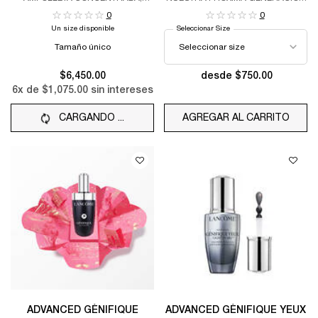
REGENERADORA Y REVITALIZANTE
DE TRATAMIENTO
0
0
HIDROCALMANTE PARA PIELES
Un size disponible
Seleccionar Size
ESTRESADAS, IMPULSADO POR
HIDROACTIVOS
Tamaño único
BIOTECNOLÓGICOS
$6,450.00
desde $750.00
6
x de
$1,075.00
sin intereses
CARGANDO ...
AGREGAR AL CARRITO
CREM
ADVANCED GÉNIFIQUE
ADVANCED GÉNIFIQUE YEUX