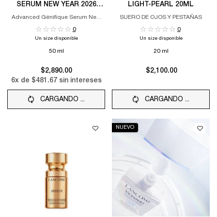
SERUM NEW YEAR 2026
LIGHT-PEARL 20ML
LIMITED EDITION
Advanced Génifique Serum New
SUERO DE OJOS Y PESTAÑAS
Year 2026 Limited Edition
0
0
Un size disponible
Un size disponible
50 ml
20 ml
$2,890.00
$2,100.00
6
x de
$481.67
sin intereses
CARGANDO ...
CARGANDO ...
NUEVO