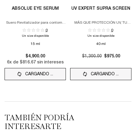
ABSOLUE EYE SERUM
UV EXPERT SUPRA SCREEN
Suero Revitalizador para contorno
MÁS QUE PROTECCIÓN UV, TU
de ojos.
TRATAMIENTO DIARIO CONTRA EL
0
0
FOTOENVEJECIMIENTO
Un size disponible
Un size disponible
15 ml
40 ml
$4,900.00
Old price
$1,300.00
New price
$975.00
6
x de
$816.67
sin intereses
CARGANDO ...
CARGANDO ...
TAMBIÉN PODRÍA
INTERESARTE