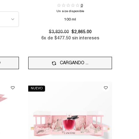
0
Un size disponible
100 ml
Old price
$3,820.00
New price
$2,865.00
6
x de
$477.50
sin intereses
O
LA VIE EST BELLE
CARGANDO ...
NUEVO