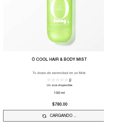
Ô COOL HAIR & BODY MIST
Tu dosis de serenidad en un Mist.
0
Un size disponible
100 ml
Selecte
The prod
Sel
The 
$780.00
CARGANDO ...