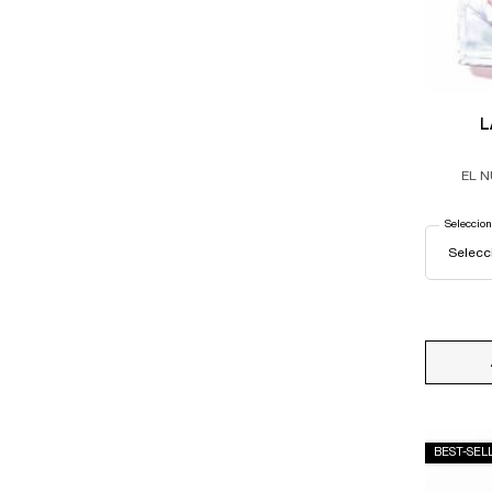
L
EL N
Seleccion
BEST-SEL