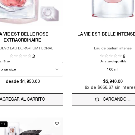
A VIE EST BELLE ROSE
LA VIE EST BELLE INTEN
EXTRAORDINAIRE
UEVO EAU DE PARFUM FLORAL
Eau de parfum intense
0
0
ar Size
Un size disponible
100 ml
desde $1,950.00
$3,940.00
6
x de
$656.67
sin intere
AGREGAR AL CARRITO
LA VIE EST BELLE ROSE EXTRAORDINAIRE
CARGANDO ...
LER