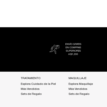
ENVÍO GRATIS
EN COMPRAS
SUPERIORES
A $1,200
Footer navigation
TRATAMIENTO
MAQUILLAJE
Explora Cuidado de la Piel
Explora Maquillaje
Más Vendidos
Más Vendidos
Sets de Regalo
Sets de Regalo