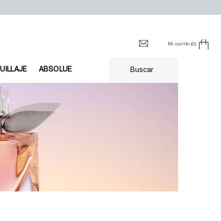
Mi carrito
0
0 producto en el carrito
UILLAJE
ABSOLUE
Buscar