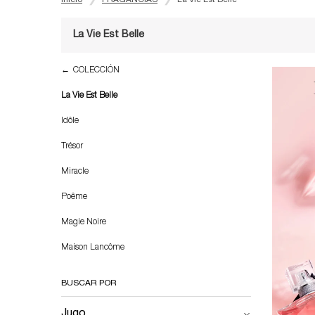
La Vie Est Belle
Refinements menu
La Vie Est Belle
COLECCIÓN
La Vie Est Belle
Idôle
Trésor
Miracle
Poême
Magie Noire
Maison Lancôme
BUSCAR POR
Jugo