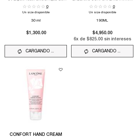
SPF 50 ++++
Y REAFIRMANTE
0
0
Un size disponible
Un size disponible
30 ml
190ML
$1,300.00
$4,950.00
6
x de
$825.00
sin intereses
CARGANDO ...
CARGANDO ...
CONFORT HAND CREAM