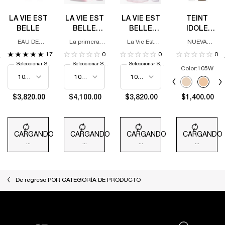
LA VIE EST
LA VIE EST
LA VIE EST
TEINT
BELLE
BELLE
BELLE
IDOLE
VERY
VANILLE
ULTRA
EAU DE
La primera
La Vie Est
NUEVA
CHERRY
NUDE EAU
WEAR
PARFUM
fragancia de
Belle Vanille
FÓRMULA,
17
0
0
0
cereza
Nude
IMPULSADA
DE PARFUM
FOUNDATION
Seleccionar Size
Seleccionar Size
Seleccionar Size
amaderada
POR LA
Color:
105W
de Lancôme.
TECNOLOGÍA
Selecciona el color
AVANZADA
Selected
The product variati
Selected
097N color f
Select
105W c
S
1
AIRWEAR TM,
NUESTRA
$3,820.00
$4,100.00
$3,820.00
$1,400.00
COBERTURA
COMPLETA DE
LARGA
DURACIÓN
TRANSPIRABLE
CARGANDO
CARGANDO
CARGANDO
CARGANDO
MÁS
...
...
...
...
DELGADA
De regreso POR CATEGORÍA DE PRODUCTO