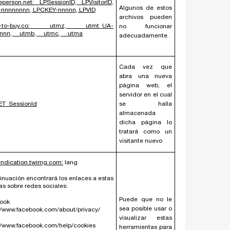
iveperson.net: LPSessionID, LPVisitorID,
Algunos de estos
-nnnnnnnn, LPCKEY-nnnnn, LPVID
archivos pueden
e-to-buy.co: __utmz, __utmt_UA-
no funcionar
nnn, __utmb, __utmc, __utma
adecuadamente.
Cada vez que
abra una nueva
página web, el
servidor en el cual
ET_SessionId
se halla
almacenada
dicha página lo
tratará como un
visitante nuevo
yndication.twimg.com:
lang
inuación encontrará los enlaces a estas
cas sobre redes sociales:
Puede que no le
ook
sea posible usar o
//www.facebook.com/about/privacy/
visualizar estas
//www.facebook.com/help/cookies
herramientas para