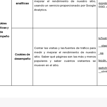
mejorar el rendimiento de nuestro sitio,
google
analíticas
usando un servicio proporcionado por Google
SSID, 
Analytics.
okies
ticas y
de
empeño
lpTes
__olap
Contar las visitas y las fuentes de tráfico para
medir y mejorar el rendimiento de nuestro
_ga
Cookies de
sitio. Saber qué páginas son las más y menos
desempeño
lpcdn.
populares y saber cuántos visitantes se
mueven en el sitio.
switch
__utm