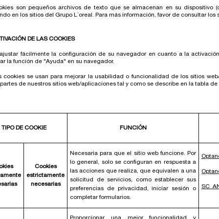
okies son pequeños archivos de texto que se almacenan en su dispositivo (c
ndo en los sitios del Grupo L´oreal. Para más información, favor de consultar los 
TIVACIÓN DE LAS COOKIES
justar fácilmente la configuración de su navegador en cuanto a la activación
ar la función de "Ayuda" en su navegador.
cookies se usan para mejorar la usabilidad o funcionalidad de los sitios web/ap
 partes de nuestros sitios web/aplicaciones tal y como se describe en la tabla de
TIPO DE COOKIE
FUNCIÓN
Necesaria para que el sitio web funcione. Por
Optan
lo general, solo se configuran en respuesta a
okies
Cookies
las acciones que realiza, que equivalen a una
Optan
ctamente
estrictamente
solicitud de servicios, como establecer sus
sarias
necesarias
SC_A
preferencias de privacidad, iniciar sesión o
completar formularios.
Proporcionar una mejor funcionalidad y