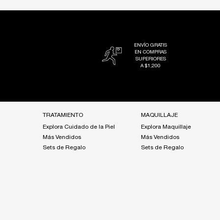
ENVÍO GRATIS
EN COMPRAS
SUPERIORES
A $1,200
Footer navigation
TRATAMIENTO
MAQUILLAJE
Explora Cuidado de la Piel
Explora Maquillaje
Más Vendidos
Más Vendidos
Sets de Regalo
Sets de Regalo