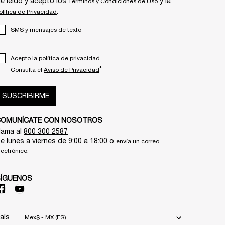
e leído y acepto los
y la
Términos y Condiciones de Uso
.
olítica de Privacidad
SMS y mensajes de texto
Acepto la
política de privacidad
.
*
Consulta el
Aviso de Privacidad
SUSCRIBIRME
COMUNÍCATE CON NOSOTROS
lama al
800 300 2587
e lunes a viernes de 9:00 a 18:00 o
envía un correo
lectrónico.
SÍGUENOS
aís
Mex$ - MX (ES)