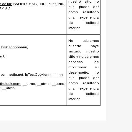
nuestro sitio, lo
.co.uk:
SAPISID, HSID, SID, PREF, NID,
cual puede dar
APISID
como resultado
una experiencia
de calidad
inferior.
No sabremos
cuando haya
tCookiennnnnnnn,
visitado nuestro
icU,
sitio y no seremos
capaces de
monitorear su
desempeño, lo
lpsnmedia.net:
lpTestCookiennnnnnnn
cual puede dar
como resultado
thelook.com:
__utmc, __utmz, __utma,
t, __utmb
una experiencia
de calidad
inferior.