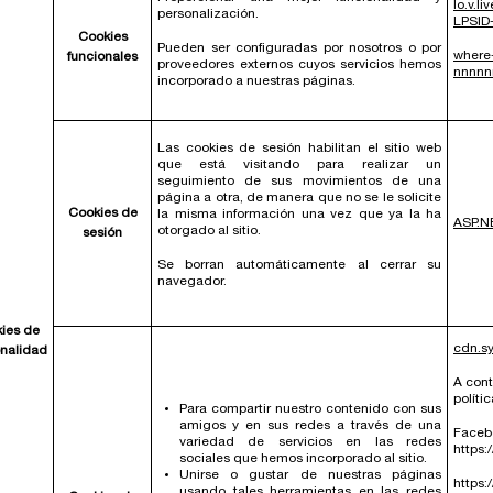
lo.v.l
personalización.
LPSID
Cookies
Pueden ser configuradas por nosotros o por
wher
funcionales
proveedores externos cuyos servicios hemos
nnnnn
incorporado a nuestras páginas.
Las cookies de sesión habilitan el sitio web
que está visitando para realizar un
seguimiento de sus movimientos de una
página a otra, de manera que no se le solicite
Cookies de
la misma información una vez que ya la ha
ASP.N
otorgado al sitio.
sesión
Se borran automáticamente al cerrar su
navegador.
ies de
cdn.s
onalidad
A cont
políti
Para compartir nuestro contenido con sus
amigos y en sus redes a través de una
Faceb
variedad de servicios en las redes
https:
sociales que hemos incorporado al sitio.
Unirse o gustar de nuestras páginas
https:
usando tales herramientas en las redes