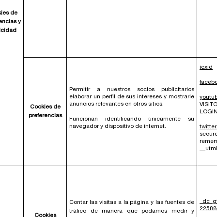
ies de
encias y
icidad
icxid
faceb
Permitir a nuestros socios publicitarios
elaborar un perfil de sus intereses y mostrarle
youtu
anuncios relevantes en otros sitios.
VISIT
Cookies de
LOGIN
preferencias
Funcionan identificando únicamente su
navegador y dispositivo de internet.
twitte
secu
remem
__utm
_dc_
Contar las visitas a la página y las fuentes de
22588
tráfico de manera que podamos medir y
Cookies