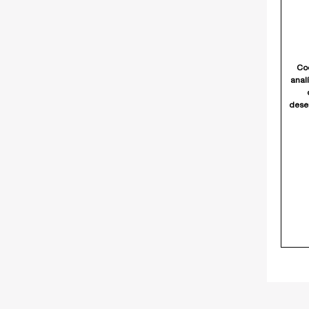
Co
analí
des