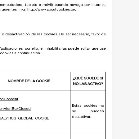
omputadora, tableta o móvil) cuando navega por internet,
siguientes links:
http://www.aboutcookies.org.
 o desactivación de las cookies. De ser necesario, favor de
licaciones; por ello, el inhabilitarlas puede evitar que use
 cookies a continuación.
¿QUÉ SUCEDE SI
NOMBRE DE LA COOKIE
NO LAS ACTIVO?
onConsent,
Estas cookies no
onAlertBoxClosed,
se pueden
desactivar.
NALYTICS_GLOBAL_COOKIE