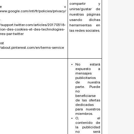
compartir y
oogle +
unirse/gustar de
/www.google.com/intl/fr/policies/privacy/
nuestras páginas
usando dichas
r
//support.twitter.com/articles/20170518-
herramientas en
ation-des-cookies-et-des-technologies-
las redes sociales.
ires-par-twitter
est
//about.pinterest.com/en/terms-service
No estará
expuesto a
mensajes
publicitarios
de nuestra
parte. Puede
no
beneficiarse
de las ofertas
dedicadas
para nuestros
miembros.
O, el
contenido de
la publicidad
no será