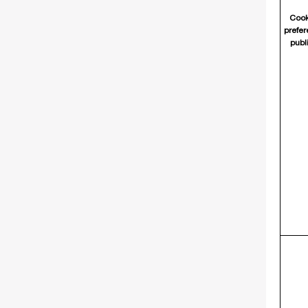
Cook
prefer
publ