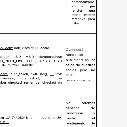
personalizado.
Por lo que
tendrá una
oferta menos
atractiva para
usted.
ook.com:
datr, x-src, fr, lu, locale
Continuará
recibiendo
be.com:
SID, HSID, demographics,
publicidad en los
OR_INFO1_LIVE, PREF, APISID, SSID,
sitios de nuestros
_INFO, YSC, SAPISID
socios pero no
r.com:
auth_token, twll, lang, __utmz,
serán
re_session, guest_id, __utma,
personalizados.
ber_checked, remember_checked_on,
b,
No seremos
capaces de
monitorear y
gtm_UA-74428248-1, _dc_gtm_UA-
medir el
495-1
rendimiento de