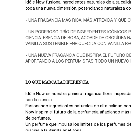
Idôle Now fusiona ingredientes naturales de alta calid
toda una nueva dimensión, potenciando naturaleza con
- UNA FRAGANCIA MÁS RICA, MÁS ATREVIDA Y QUE C
- UN PODEROSO TRÍO DE INGREDIENTES ICÓNICOS 
CIENCIA: ESENCIA DE ROSA, ACORDE DE ORQUÍDEA N
VAINILLA SOSTENIBLE ENRIQUECIDA CON VAINILLA R
- UNA NUEVA FRAGANCIA QUE INSPIRA EL FUTURO D
APORTANDO A LOS PERFUMISTAS TODO UN NUEVO M
LO QUE MARCA LA DIFERENCIA
Idôle Now es nuestra primera fragancia floral inspirad
con la ciencia.
Fusionando ingredientes naturales de alta calidad con 
Now inspira el futuro de la perfumería añadiendo más
de perfumes.
Un perfume que impulsa los límites de los perfumes d
gracias a la Vainilla apetitosa.