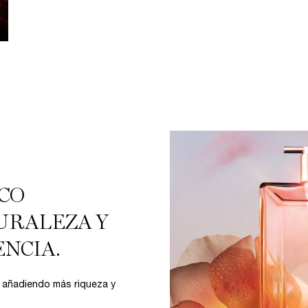
CO
URALEZA Y
ENCIA.
ía añadiendo más riqueza y