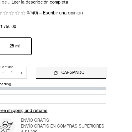
l pe ...
Leer la descripción completa
0/5
(0)
—
Escribir una opinión
1,750.00
One size only
25 ml
Selected
, 1 of 1
Cantidad
−
+
CARGANDO ...
oading...
ree shipping and returns
ENVÍO GRATIS
ENVÍO GRATIS EN COMPRAS SUPERIORES