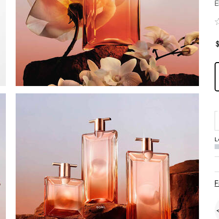
E
$
L
F
Muestras de regalo en todas tus compras.