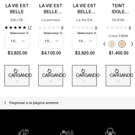
LA VIE EST
LA VIE EST
LA VIE EST
TEINT
BELLE
BELLE
BELLE
IDOLE
VERY
VANILLE
ULTRA
EAU DE
La primera
La Vie Est
NUEVA
CHERRY
NUDE EAU
WEAR
PARFUM
fragancia de
Belle Vanille
FÓRMULA,
17
0
0
0
cereza
Nude
IMPULSADA
DE PARFUM
FOUNDATION
Seleccionar Size
Seleccionar Size
Seleccionar Size
amaderada
POR LA
Color:
105W
de Lancôme.
TECNOLOGÍA
Selecciona el color
AVANZADA
Selected
The product variati
Selected
097N color f
Select
105W c
S
1
AIRWEAR TM,
NUESTRA
$3,820.00
$4,100.00
$3,820.00
$1,400.00
COBERTURA
COMPLETA DE
LARGA
DURACIÓN
TRANSPIRABLE
CARGANDO
CARGANDO
CARGANDO
CARGANDO
MÁS
...
...
...
...
DELGADA
Regresar a la página anterior