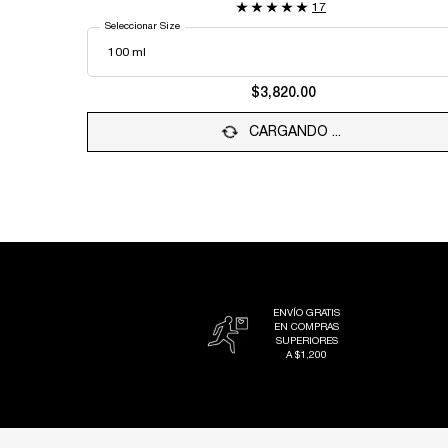
17
Seleccionar Size
$3,820.00
CARGANDO ...
ENVÍO GRATIS
EN COMPRAS
SUPERIORES
A $1,200
Footer navigation