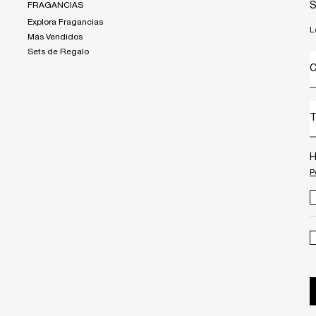
FRAGANCIAS
S
Explora Fragancias
L
Más Vendidos
Sets de Regalo
C
T
H
P