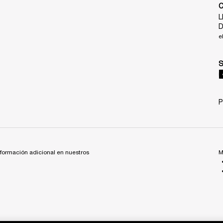
L
D
e
P
nformación adicional en nuestros
M