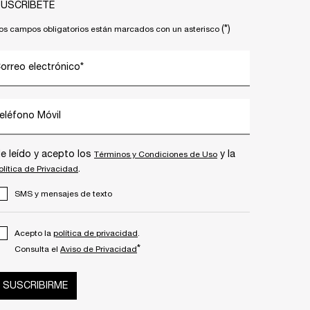
USCRÍBETE
(*)
os campos obligatorios están marcados con un asterisco
orreo electrónico
*
eléfono Móvil
e leído y acepto los
y la
Términos y Condiciones de Uso
.
olítica de Privacidad
SMS y mensajes de texto
Acepto la
política de privacidad
.
*
Consulta el
Aviso de Privacidad
SUSCRIBIRME