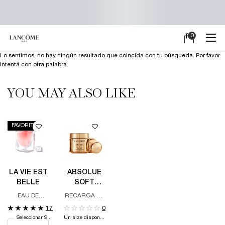
0
Mi
0 producto en e
carrito
Main content
Lo sentimos, no hay ningún resultado que coincida con tu búsqueda. Por favor
intentá con otra palabra.
YOU MAY ALSO LIKE
FAVORITO
LA VIE EST
ABSOLUE
BELLE
SOFT
CREAM -
EAU DE
RECARGA DE
REFILL
PARFUM
CREMA DE
17
0
DÍA Y DE
Seleccionar Size
Un size disponible
NOCHE,