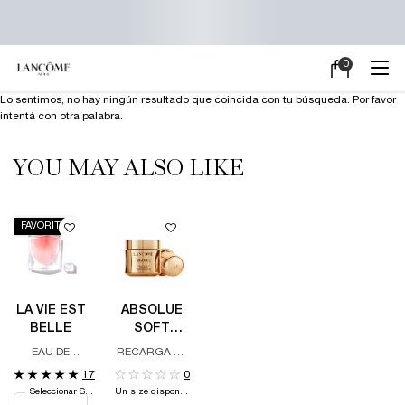
0
Mi
0 producto en e
carrito
Main content
Lo sentimos, no hay ningún resultado que coincida con tu búsqueda. Por favor
intentá con otra palabra.
YOU MAY ALSO LIKE
FAVORITO
LA VIE EST
ABSOLUE
BELLE
SOFT
CREAM -
EAU DE
RECARGA DE
REFILL
PARFUM
CREMA DE
17
0
DÍA Y DE
Seleccionar Size
Un size disponible
NOCHE,