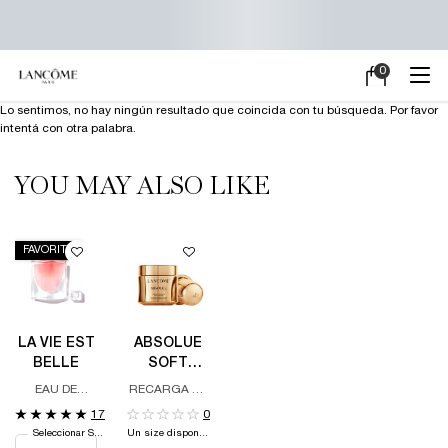
0
Mi
0 producto en e
carrito
Main content
Lo sentimos, no hay ningún resultado que coincida con tu búsqueda. Por favor
intentá con otra palabra.
YOU MAY ALSO LIKE
FAVORITO
LA VIE EST
ABSOLUE
BELLE
SOFT
CREAM -
EAU DE
RECARGA DE
REFILL
PARFUM
CREMA DE
17
0
DÍA Y DE
Seleccionar Size
Un size disponible
NOCHE,