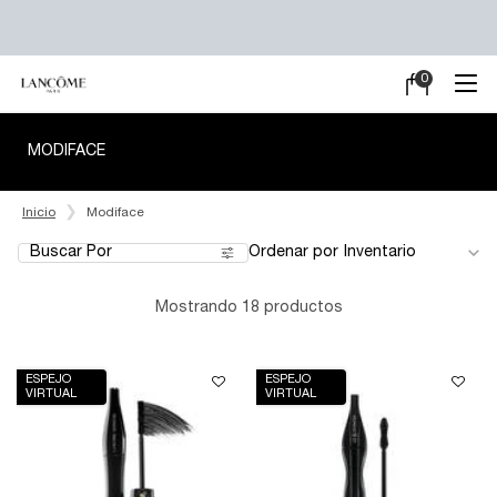
0
Mi
0 producto en e
carrito
Main content
MODIFACE
Inicio
Modiface
Buscar Por
Ordenar por
Filters menu
Mostrando 18 productos
ESPEJO
ESPEJO
VIRTUAL
VIRTUAL