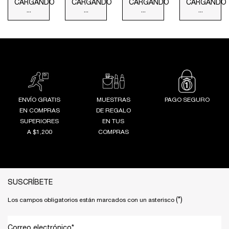
TRANSPIRABLE
CARGANDO
CARGANDO
CARGANDO
CARGANDO
MÁS
...
...
...
...
DELGADA
ENVÍO GRATIS
MUESTRAS
PAGO SEGURO
EN COMPRAS
DE REGALO
SUPERIORES
EN TUS
A $1,200
COMPRAS
Footer navigation
SUSCRÍBETE
(*)
Los campos obligatorios están marcados con un asterisco
Correo electrónico
*