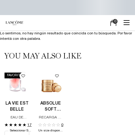
0
Mi
0 producto en e
carrito
Main content
Lo sentimos, no hay ningún resultado que coincida con tu búsqueda. Por favor
intentá con otra palabra.
YOU MAY ALSO LIKE
FAVORITO
LA VIE EST
ABSOLUE
BELLE
SOFT
CREAM -
EAU DE
RECARGA DE
REFILL
PARFUM
CREMA DE
17
0
DÍA Y DE
Seleccionar Size
Un size disponible
NOCHE,