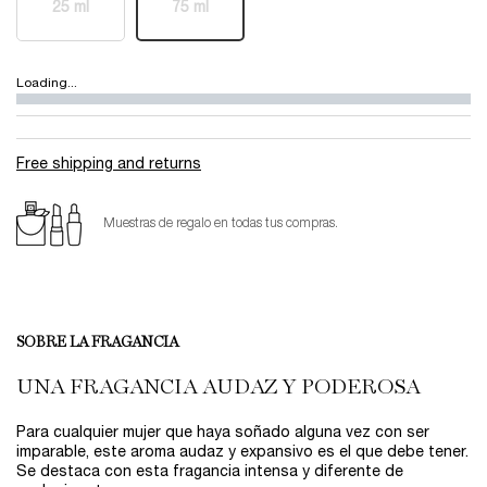
25 ml
75 ml
Selected
The product variation is out of stock,
, 1 of 2
Selected
The product variation is out of stock,
, 2 of 2
Loading...
Free shipping and returns
Muestras de regalo en todas tus compras.
PDP Product description section
SOBRE LA FRAGANCIA
UNA FRAGANCIA AUDAZ Y PODEROSA
Para cualquier mujer que haya soñado alguna vez con ser
imparable, este aroma audaz y expansivo es el que debe tener.
Se destaca con esta fragancia intensa y diferente de