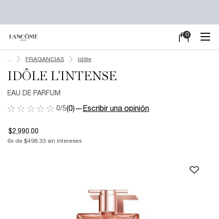
0
Mi
0 producto en e
carrito
Main content
...
FRAGANCIAS
Idôle
IDÔLE L'INTENSE
EAU DE PARFUM
0/5
(0)
—
Escribir una opinión
$2,990.00
6
x de
$498.33
sin intereses