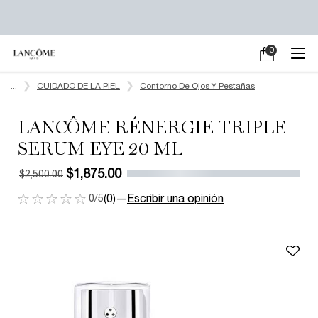
0
Mi
0 producto en e
carrito
Main content
...
CUIDADO DE LA PIEL
Contorno De Ojos Y Pestañas
LANCÔME RÉNERGIE TRIPLE
SERUM EYE 20 ML
$1,875.00
$2,500.00
Old price
New price
0/5
(0)
—
Escribir una opinión