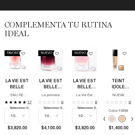
COMPLEMENTA TU RUTINA
PDP Slot 1 Section
IDEAL
FAVORITO
NUEVO
NUEVO
LA VIE EST
LA VIE EST
LA VIE EST
TEINT
BELLE
BELLE
BELLE
IDOLE
VERY
VANILLE
ULTRA
EAU DE
La primera
La Vie Est
NUEVA
CHERRY
NUDE EAU
WEAR
PARFUM
fragancia de
Belle Vanille
FÓRMULA,
17
0
0
0
cereza
Nude
IMPULSADA
DE PARFUM
FOUNDATION
Seleccionar Size
Seleccionar Size
Seleccionar Size
amaderada
POR LA
Color:
105W
de Lancôme.
TECNOLOGÍA
Selecciona el color
AVANZADA
Selected
The product variati
Selected
097N color f
Select
105W c
S
1
AIRWEAR TM,
NUESTRA
$3,820.00
$4,100.00
$3,820.00
$1,400.00
COBERTURA