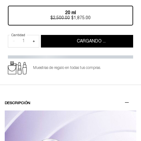
Old price
New price
20 ml
Selected
, 1 of 1
$2,500.00
Old price
New price
$1,875.00
Cantidad
−
+
CARGANDO ...
Muestras de regalo en todas tus compras.
PDP Tabs V3
DESCRIPCIÓN