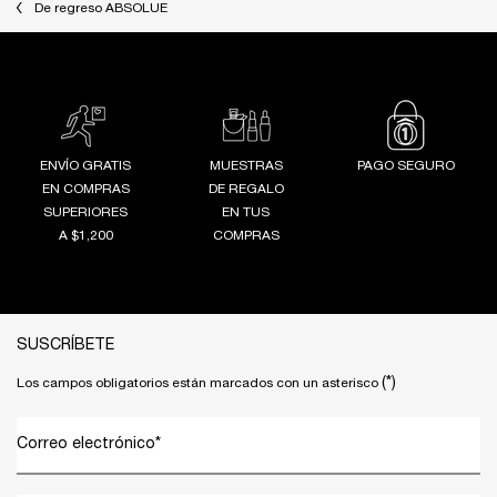
De regreso ABSOLUE
ENVÍO GRATIS
MUESTRAS
PAGO SEGURO
EN COMPRAS
DE REGALO
SUPERIORES
EN TUS
A $1,200
COMPRAS
Footer navigation
SUSCRÍBETE
(*)
Los campos obligatorios están marcados con un asterisco
Correo electrónico
*