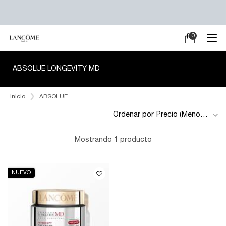
0
Mi
0 producto en e
carrito
Main content
ABSOLUE LONGEVITY MD
Inicio
ABSOLUE
Ordenar por
Mostrando 1 producto
NUEVO