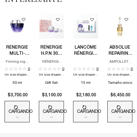
RÉNERGIE
RÉNERGIE
LANCÔME
ABSOLUE
MULTI-
H.P.N 300-
RÉNERGIE,
REPAIRING
LIFT
PEPTIDE
CREMA
BI-
Firming night
RÉNERGIE
AMPOLLETA
NIGHT
50ML SET
PARA EL
AMPOULE
cream
H.P.N 300-
CONCENTRADA,
0
0
0
0
PEPTIDE 50ML
REGENERADOR
CONTORNO
Un size disponible
Un size disponible
Un size disponible
Un size disponible
SET HOLIDAY
Y
DE OJOS
LIMITED
REVITALIZANTE
50 ml
Gift Set
15 ml
Tamaño único
15 ML | SET
EDITION
DE REGALO
$3,700.00
$3,100.00
$2,180.00
$6,450.00
CARGANDO
CARGANDO
CARGANDO
CARGANDO
...
...
...
...