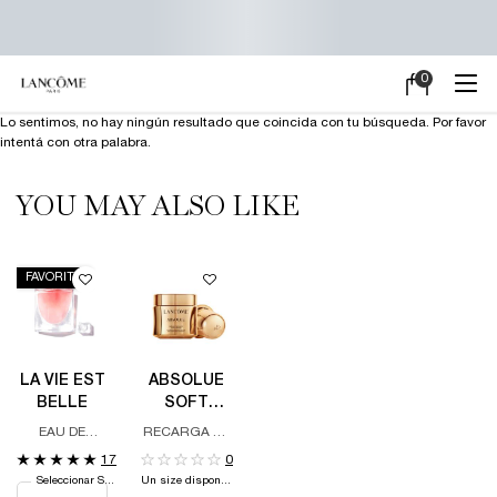
0
Mi
0 producto en e
carrito
Main content
Lo sentimos, no hay ningún resultado que coincida con tu búsqueda. Por favor
intentá con otra palabra.
YOU MAY ALSO LIKE
FAVORITO
LA VIE EST
ABSOLUE
BELLE
SOFT
CREAM -
EAU DE
RECARGA DE
REFILL
PARFUM
CREMA DE
17
0
DÍA Y DE
Seleccionar Size
Un size disponible
NOCHE,