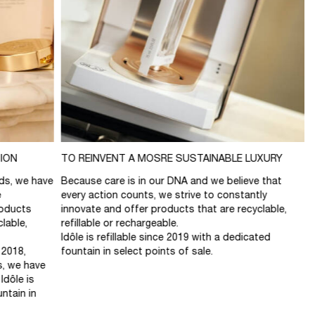
ION
TO REINVENT A MOSRE SUSTAINABLE LUXURY
nds, we have
Because care is in our DNA and we believe that
e
every action counts, we strive to constantly
roducts
innovate and offer products that are recyclable,
clable,
refillable or rechargeable.
Idôle is refillable since 2019 with a dedicated
 2018,
fountain in select points of sale.
s, we have
Idôle is
untain in