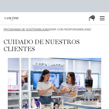
0
Mi
0 producto en e
carrito
Main content
PROGRAMA DE SOSTENIBILIDAD
VIVIR CON RESPONSABILIDAD
CUIDADO DE NUESTROS
CLIENTES