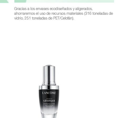
Gracias a los envases ecodiseñados y aligerados,
ahorraremos el uso de recursos materiales (316 toneladas de
vidrio, 251 toneladas de PET/Celofán).